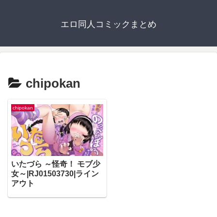
エロ同人コミックまとめ
chipokan
chipokan
いたづら ～怪奇！ モブ少
女～|RJ01503730|ライン
アウト